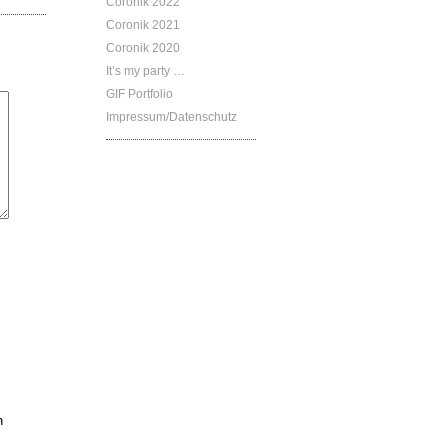
Coronik 2022
Coronik 2021
Coronik 2020
It’s my party …
GIF Portfolio
Impressum/Datenschutz
n