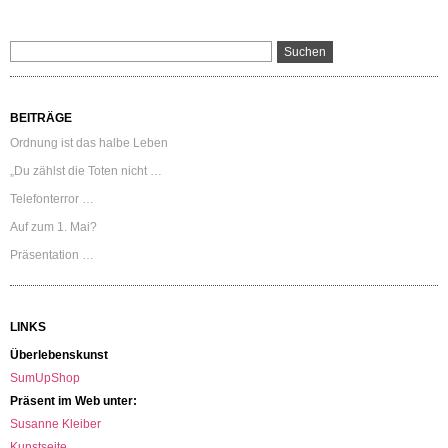
BEITRÄGE
Ordnung ist das halbe Leben
„Du zählst die Toten nicht …
Telefonterror …
Auf zum 1. Mai?
Präsentation …
LINKS
Überlebenskunst
SumUpShop
Präsent im Web unter:
Susanne Kleiber
Kunstseite