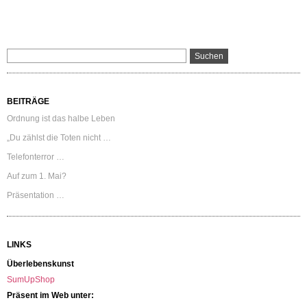
BEITRÄGE
Ordnung ist das halbe Leben
„Du zählst die Toten nicht …
Telefonterror …
Auf zum 1. Mai?
Präsentation …
LINKS
Überlebenskunst
SumUpShop
Präsent im Web unter: