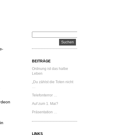
e-
BEITRÄGE
Ordnung ist das halbe
Leben
„Du zählst die Toten nicht
…
e
Telefonterror …
ordeon
Auf zum 1. Mai?
Präsentation …
in
LINKS