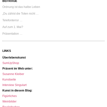
BEITRÄGE
Ordnung ist das halbe Leben
„Du zählst die Toten nicht …
Telefonterror …
Auf zum 1. Mai?
Präsentation …
LINKS
Überlebenskunst
SumUpShop
Präsent im Web unter:
Susanne Kleiber
Kunstseite
Interview Singulart
Kunst in diesem Blog:
Figürliches
Weinbilder