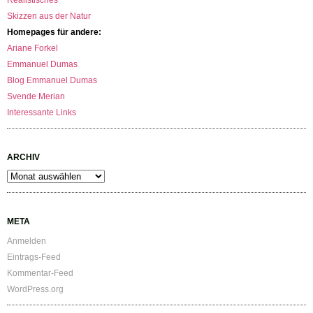
Realistisches
Skizzen aus der Natur
Homepages für andere:
Ariane Forkel
Emmanuel Dumas
Blog Emmanuel Dumas
Svende Merian
Interessante Links
ARCHIV
Archiv
META
Anmelden
Eintrags-Feed
Kommentar-Feed
WordPress.org