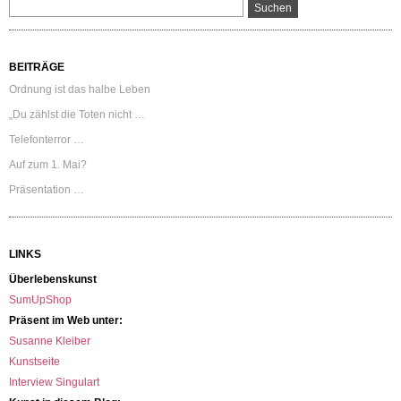
BEITRÄGE
Ordnung ist das halbe Leben
„Du zählst die Toten nicht …
Telefonterror …
Auf zum 1. Mai?
Präsentation …
LINKS
Überlebenskunst
SumUpShop
Präsent im Web unter:
Susanne Kleiber
Kunstseite
Interview Singulart