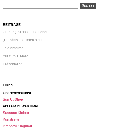
BEITRÄGE
Ordnung ist das halbe Leben
„Du zählst die Toten nicht …
Telefonterror …
Auf zum 1. Mai?
Präsentation …
LINKS
Überlebenskunst
SumUpShop
Präsent im Web unter:
Susanne Kleiber
Kunstseite
Interview Singulart