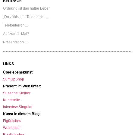
BEITRÄGE
Ordnung ist das halbe Leben
„Du zählst die Toten nicht …
Telefonterror …
Auf zum 1. Mai?
Präsentation …
LINKS
Überlebenskunst
SumUpShop
Präsent im Web unter:
Susanne Kleiber
Kunstseite
Interview Singulart
Kunst in diesem Blog:
Figürliches
Weinbilder
Realistisches