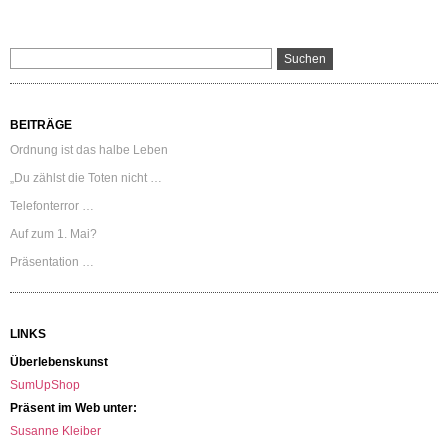
BEITRÄGE
Ordnung ist das halbe Leben
„Du zählst die Toten nicht …
Telefonterror …
Auf zum 1. Mai?
Präsentation …
LINKS
Überlebenskunst
SumUpShop
Präsent im Web unter:
Susanne Kleiber