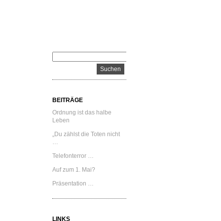
BEITRÄGE
Ordnung ist das halbe
Leben
„Du zählst die Toten nicht
…
Telefonterror …
Auf zum 1. Mai?
Präsentation …
LINKS