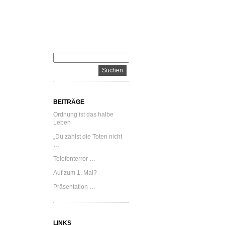
BEITRÄGE
Ordnung ist das halbe
Leben
„Du zählst die Toten nicht
…
Telefonterror …
Auf zum 1. Mai?
Präsentation …
LINKS