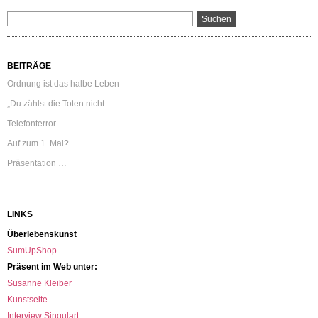
BEITRÄGE
Ordnung ist das halbe Leben
„Du zählst die Toten nicht …
Telefonterror …
Auf zum 1. Mai?
Präsentation …
LINKS
Überlebenskunst
SumUpShop
Präsent im Web unter:
Susanne Kleiber
Kunstseite
Interview Singulart