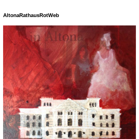
AltonaRathausRotWeb