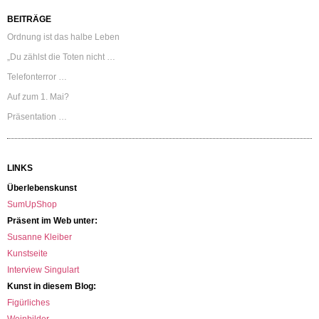
BEITRÄGE
Ordnung ist das halbe Leben
„Du zählst die Toten nicht …
Telefonterror …
Auf zum 1. Mai?
Präsentation …
LINKS
Überlebenskunst
SumUpShop
Präsent im Web unter:
Susanne Kleiber
Kunstseite
Interview Singulart
Kunst in diesem Blog:
Figürliches