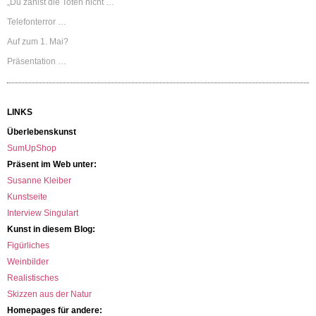
„Du zählst die Toten nicht …
Telefonterror …
Auf zum 1. Mai?
Präsentation …
LINKS
Überlebenskunst
SumUpShop
Präsent im Web unter:
Susanne Kleiber
Kunstseite
Interview Singulart
Kunst in diesem Blog:
Figürliches
Weinbilder
Realistisches
Skizzen aus der Natur
Homepages für andere: