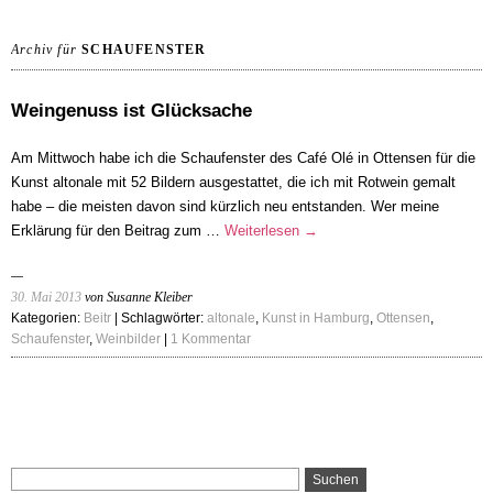
Archiv für
SCHAUFENSTER
Weingenuss ist Glücksache
Am Mittwoch habe ich die Schaufenster des Café Olé in Ottensen für die
Kunst altonale mit 52 Bildern ausgestattet, die ich mit Rotwein gemalt
habe – die meisten davon sind kürzlich neu entstanden. Wer meine
Erklärung für den Beitrag zum …
Weiterlesen
→
30. Mai 2013
von Susanne Kleiber
Kategorien:
Beitr
| Schlagwörter:
altonale
,
Kunst in Hamburg
,
Ottensen
,
Schaufenster
,
Weinbilder
|
1 Kommentar