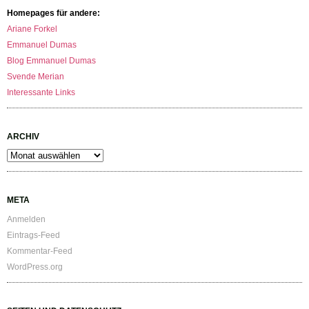
Homepages für andere:
Ariane Forkel
Emmanuel Dumas
Blog Emmanuel Dumas
Svende Merian
Interessante Links
ARCHIV
Archiv
META
Anmelden
Eintrags-Feed
Kommentar-Feed
WordPress.org