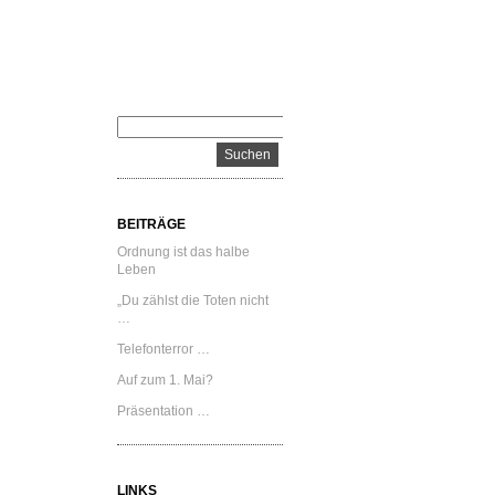
BEITRÄGE
Ordnung ist das halbe
Leben
„Du zählst die Toten nicht
…
Telefonterror …
Auf zum 1. Mai?
Präsentation …
LINKS