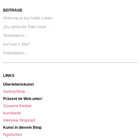
BEITRÄGE
Ordnung ist das halbe Leben
„Du zählst die Toten nicht …
Telefonterror …
Auf zum 1. Mai?
Präsentation …
LINKS
Überlebenskunst
SumUpShop
Präsent im Web unter:
Susanne Kleiber
Kunstseite
Interview Singulart
Kunst in diesem Blog:
Figürliches