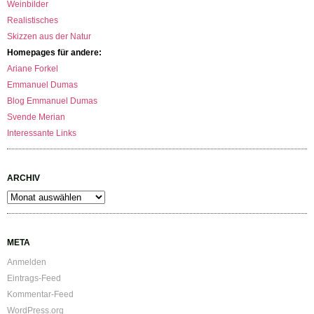
Weinbilder
Realistisches
Skizzen aus der Natur
Homepages für andere:
Ariane Forkel
Emmanuel Dumas
Blog Emmanuel Dumas
Svende Merian
Interessante Links
ARCHIV
Archiv
META
Anmelden
Eintrags-Feed
Kommentar-Feed
WordPress.org