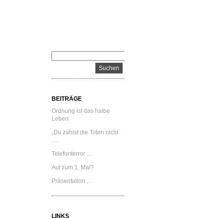
BEITRÄGE
Ordnung ist das halbe
Leben
„Du zählst die Toten nicht
…
Telefonterror …
Auf zum 1. Mai?
Präsentation …
LINKS