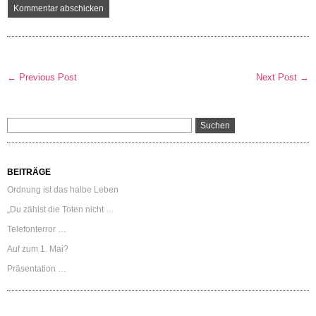
← Previous Post
Next Post →
BEITRÄGE
Ordnung ist das halbe Leben
„Du zählst die Toten nicht …
Telefonterror …
Auf zum 1. Mai?
Präsentation …