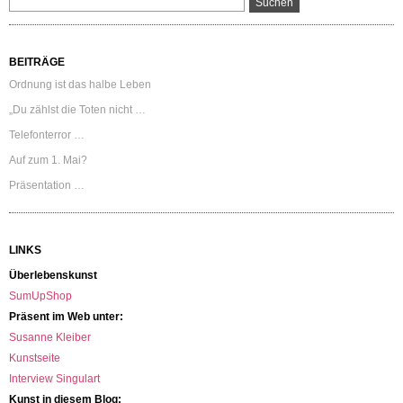
BEITRÄGE
Ordnung ist das halbe Leben
„Du zählst die Toten nicht …
Telefonterror …
Auf zum 1. Mai?
Präsentation …
LINKS
Überlebenskunst
SumUpShop
Präsent im Web unter:
Susanne Kleiber
Kunstseite
Interview Singulart
Kunst in diesem Blog: