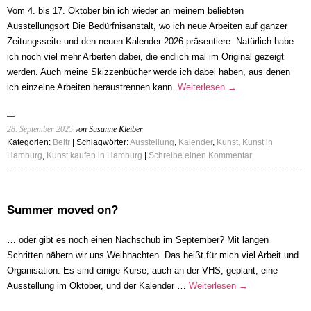
Vom 4. bis 17. Oktober bin ich wieder an meinem beliebten
Ausstellungsort Die Bedürfnisanstalt, wo ich neue Arbeiten auf ganzer
Zeitungsseite und den neuen Kalender 2026 präsentiere. Natürlich habe
ich noch viel mehr Arbeiten dabei, die endlich mal im Original gezeigt
werden. Auch meine Skizzenbücher werde ich dabei haben, aus denen
ich einzelne Arbeiten heraustrennen kann.
Weiterlesen
→
28. September 2025
von Susanne Kleiber
Kategorien:
Beitr
| Schlagwörter:
Ausstellung
,
Kalender
,
Kunst
,
Kunst in
Hamburg
,
Kunst kaufen in Hamburg
|
Schreibe einen Kommentar
Summer moved on?
… oder gibt es noch einen Nachschub im September? Mit langen
Schritten nähern wir uns Weihnachten. Das heißt für mich viel Arbeit und
Organisation. Es sind einige Kurse, auch an der VHS, geplant, eine
Ausstellung im Oktober, und der Kalender …
Weiterlesen
→