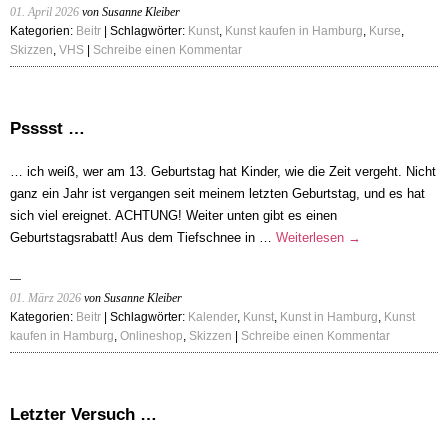
01. April 2026
von Susanne Kleiber
Kategorien:
Beitr
| Schlagwörter:
Kunst
,
Kunst kaufen in Hamburg
,
Kurse
,
Skizzen
,
VHS
|
Schreibe einen Kommentar
Psssst …
… ich weiß, wer am 13. Geburtstag hat Kinder, wie die Zeit vergeht. Nicht
ganz ein Jahr ist vergangen seit meinem letzten Geburtstag, und es hat
sich viel ereignet. ACHTUNG! Weiter unten gibt es einen
Geburtstagsrabatt! Aus dem Tiefschnee in …
Weiterlesen
→
01. März 2026
von Susanne Kleiber
Kategorien:
Beitr
| Schlagwörter:
Kalender
,
Kunst
,
Kunst in Hamburg
,
Kunst
kaufen in Hamburg
,
Onlineshop
,
Skizzen
|
Schreibe einen Kommentar
Letzter Versuch …