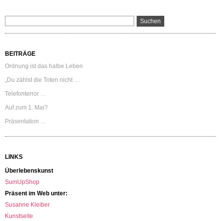
BEITRÄGE
Ordnung ist das halbe Leben
„Du zählst die Toten nicht …
Telefonterror …
Auf zum 1. Mai?
Präsentation …
LINKS
Überlebenskunst
SumUpShop
Präsent im Web unter:
Susanne Kleiber
Kunstseite