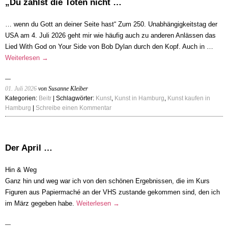
„Du zählst die Toten nicht …
… wenn du Gott an deiner Seite hast“ Zum 250. Unabhängigkeitstag der
USA am 4. Juli 2026 geht mir wie häufig auch zu anderen Anlässen das
Lied With God on Your Side von Bob Dylan durch den Kopf. Auch in …
Weiterlesen
→
01. Juli 2026
von Susanne Kleiber
Kategorien:
Beitr
| Schlagwörter:
Kunst
,
Kunst in Hamburg
,
Kunst kaufen in
Hamburg
|
Schreibe einen Kommentar
Der April …
Hin & Weg
Ganz hin und weg war ich von den schönen Ergebnissen, die im Kurs
Figuren aus Papiermaché an der VHS zustande gekommen sind, den ich
im März gegeben habe.
Weiterlesen
→