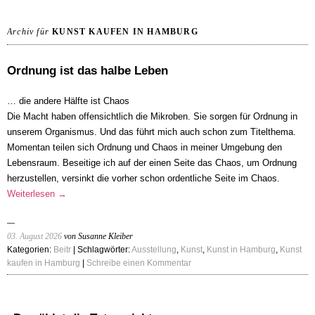
Archiv für
KUNST KAUFEN IN HAMBURG
Ordnung ist das halbe Leben
… die andere Hälfte ist Chaos
Die Macht haben offensichtlich die Mikroben. Sie sorgen für Ordnung in
unserem Organismus. Und das führt mich auch schon zum Titelthema.
Momentan teilen sich Ordnung und Chaos in meiner Umgebung den
Lebensraum. Beseitige ich auf der einen Seite das Chaos, um Ordnung
herzustellen, versinkt die vorher schon ordentliche Seite im Chaos.
Weiterlesen
→
03. August 2026
von Susanne Kleiber
Kategorien:
Beitr
| Schlagwörter:
Ausstellung
,
Kunst
,
Kunst in Hamburg
,
Kunst
kaufen in Hamburg
|
Schreibe einen Kommentar