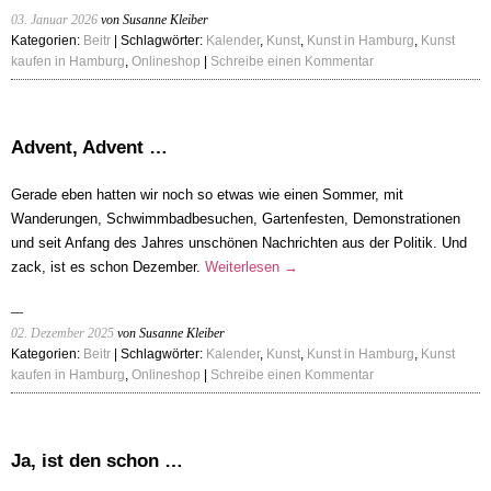
03. Januar 2026
von Susanne Kleiber
Kategorien:
Beitr
| Schlagwörter:
Kalender
,
Kunst
,
Kunst in Hamburg
,
Kunst
kaufen in Hamburg
,
Onlineshop
|
Schreibe einen Kommentar
Advent, Advent …
Gerade eben hatten wir noch so etwas wie einen Sommer, mit
Wanderungen, Schwimmbadbesuchen, Gartenfesten, Demonstrationen
und seit Anfang des Jahres unschönen Nachrichten aus der Politik. Und
zack, ist es schon Dezember.
Weiterlesen
→
02. Dezember 2025
von Susanne Kleiber
Kategorien:
Beitr
| Schlagwörter:
Kalender
,
Kunst
,
Kunst in Hamburg
,
Kunst
kaufen in Hamburg
,
Onlineshop
|
Schreibe einen Kommentar
Ja, ist den schon …