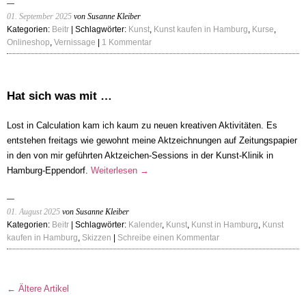
01. September 2025
von Susanne Kleiber
Kategorien:
Beitr
| Schlagwörter:
Kunst
,
Kunst kaufen in Hamburg
,
Kurse
,
Onlineshop
,
Vernissage
|
1 Kommentar
Hat sich was mit …
Lost in Calculation kam ich kaum zu neuen kreativen Aktivitäten. Es
entstehen freitags wie gewohnt meine Aktzeichnungen auf Zeitungspapier
in den von mir geführten Aktzeichen-Sessions in der Kunst-Klinik in
Hamburg-Eppendorf.
Weiterlesen
→
01. August 2025
von Susanne Kleiber
Kategorien:
Beitr
| Schlagwörter:
Kalender
,
Kunst
,
Kunst in Hamburg
,
Kunst
kaufen in Hamburg
,
Skizzen
|
Schreibe einen Kommentar
← Ältere Artikel