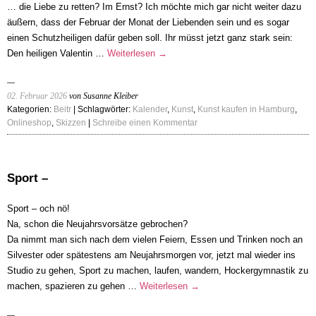
… die Liebe zu retten? Im Ernst? Ich möchte mich gar nicht weiter dazu
äußern, dass der Februar der Monat der Liebenden sein und es sogar
einen Schutzheiligen dafür geben soll. Ihr müsst jetzt ganz stark sein:
Den heiligen Valentin …
Weiterlesen
→
02. Februar 2026
von Susanne Kleiber
Kategorien:
Beitr
| Schlagwörter:
Kalender
,
Kunst
,
Kunst kaufen in Hamburg
,
Onlineshop
,
Skizzen
|
Schreibe einen Kommentar
Sport –
Sport – och nö!
Na, schon die Neujahrsvorsätze gebrochen?
Da nimmt man sich nach dem vielen Feiern, Essen und Trinken noch an
Silvester oder spätestens am Neujahrsmorgen vor, jetzt mal wieder ins
Studio zu gehen, Sport zu machen, laufen, wandern, Hockergymnastik zu
machen, spazieren zu gehen …
Weiterlesen
→