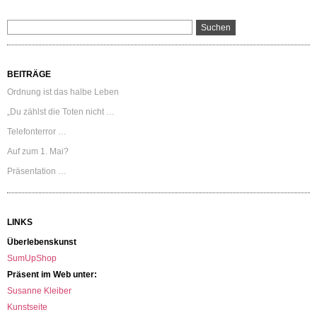
BEITRÄGE
Ordnung ist das halbe Leben
„Du zählst die Toten nicht …
Telefonterror …
Auf zum 1. Mai?
Präsentation …
LINKS
Überlebenskunst
SumUpShop
Präsent im Web unter:
Susanne Kleiber
Kunstseite