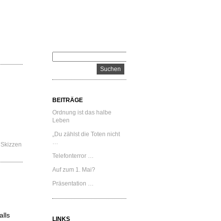
BEITRÄGE
Ordnung ist das halbe
Leben
„Du zählst die Toten nicht
…
,
Skizzen
Telefonterror …
Auf zum 1. Mai?
Präsentation …
alls
LINKS