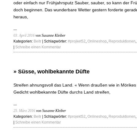
oder einfach nur Frühjahrsputz Sauber, sauber, so kann der Frü
doch beginnen. Das wunderbare Wetter gestern forderte gerad
heraus,
03. April 2016
von Susanne Kleiber
Kategorien:
Beitr
| Schlagwörter:
#projket52
,
Onlineshop
,
Reproduktionen
|
Schreibe einen Kommentar
» Süsse, wohlbekannte Düfte
Streifen ahnungsvoll das Land. « Wenn draußen wie in Mörikes
Gedicht wohlbekannte Düfte durchs Land streifen,
25. März 2016
von Susanne Kleiber
Kategorien:
Beitr
| Schlagwörter:
#projekt52
,
Onlineshop
,
Reproduktionen
|
Schreibe einen Kommentar