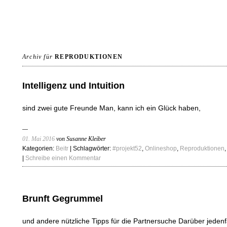
Archiv für
REPRODUKTIONEN
Intelligenz und Intuition
sind zwei gute Freunde Man, kann ich ein Glück haben,
01. Mai 2016
von Susanne Kleiber
Kategorien:
Beitr
| Schlagwörter:
#projekt52
,
Onlineshop
,
Reproduktionen
|
Schreibe einen Kommentar
Brunft Gegrummel
und andere nützliche Tipps für die Partnersuche Darüber jedenf