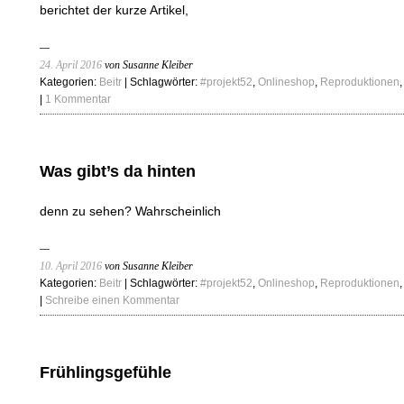
berichtet der kurze Artikel,
24. April 2016
von Susanne Kleiber
Kategorien:
Beitr
| Schlagwörter:
#projekt52
,
Onlineshop
,
Reproduktionen
|
1 Kommentar
Was gibt’s da hinten
denn zu sehen? Wahrscheinlich
10. April 2016
von Susanne Kleiber
Kategorien:
Beitr
| Schlagwörter:
#projekt52
,
Onlineshop
,
Reproduktionen
|
Schreibe einen Kommentar
Frühlingsgefühle