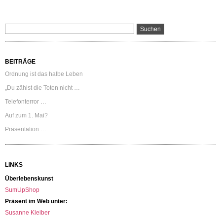
BEITRÄGE
Ordnung ist das halbe Leben
„Du zählst die Toten nicht …
Telefonterror …
Auf zum 1. Mai?
Präsentation …
LINKS
Überlebenskunst
SumUpShop
Präsent im Web unter:
Susanne Kleiber