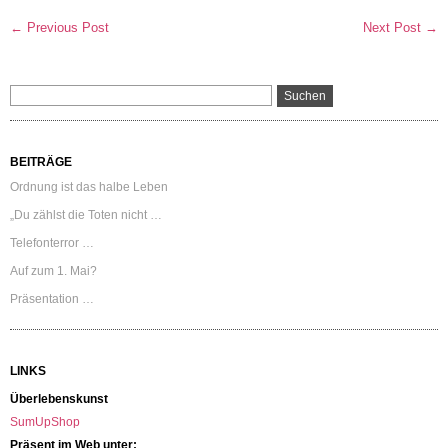
← Previous Post
Next Post →
BEITRÄGE
Ordnung ist das halbe Leben
„Du zählst die Toten nicht …
Telefonterror …
Auf zum 1. Mai?
Präsentation …
LINKS
Überlebenskunst
SumUpShop
Präsent im Web unter: