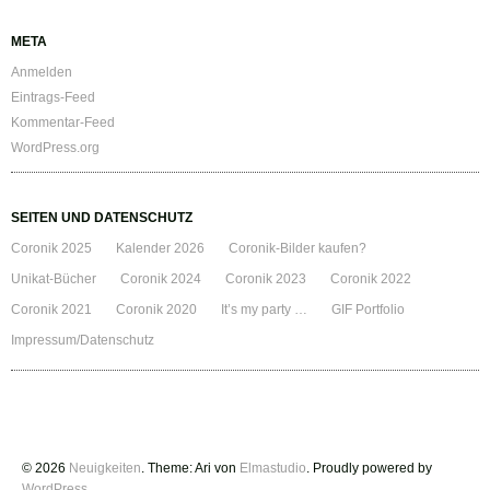
META
Anmelden
Eintrags-Feed
Kommentar-Feed
WordPress.org
SEITEN UND DATENSCHUTZ
Coronik 2025
Kalender 2026
Coronik-Bilder kaufen?
Unikat-Bücher
Coronik 2024
Coronik 2023
Coronik 2022
Coronik 2021
Coronik 2020
It’s my party …
GIF Portfolio
Impressum/Datenschutz
© 2026
Neuigkeiten
. Theme: Ari von
Elmastudio
. Proudly powered by
WordPress
.