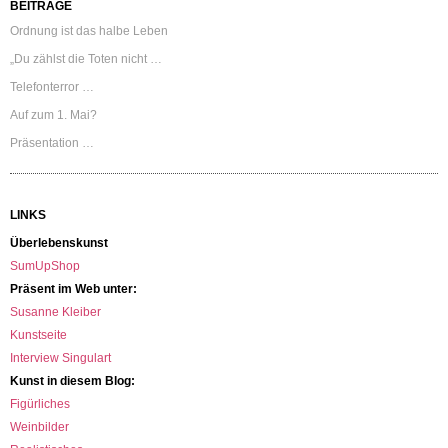
BEITRÄGE
Ordnung ist das halbe Leben
„Du zählst die Toten nicht …
Telefonterror …
Auf zum 1. Mai?
Präsentation …
LINKS
Überlebenskunst
SumUpShop
Präsent im Web unter:
Susanne Kleiber
Kunstseite
Interview Singulart
Kunst in diesem Blog:
Figürliches
Weinbilder