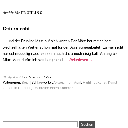
Archiv für
FRÜHLING
Ostern naht …
… und der Frühling lässt auf sich warten Der März hat mit seinem
wechselhaften Wetter schon mal für den April vorgearbeitet. Es war nicht
nur schmuddelig nass, sondern auch dazu noch eisig kalt. Anfang bis
Mitte März durfte ich vorübergehend …
Weiterlesen
→
01. April 2023
von Susanne Kleiber
Kategorien:
Beitr
| Schlagwörter:
Aktzeichnen
,
April
,
Frühling
,
Kunst
,
Kunst
kaufen in Hamburg
|
Schreibe einen Kommentar