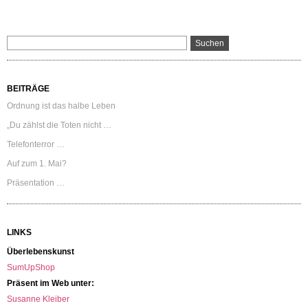
BEITRÄGE
Ordnung ist das halbe Leben
„Du zählst die Toten nicht …
Telefonterror …
Auf zum 1. Mai?
Präsentation …
LINKS
Überlebenskunst
SumUpShop
Präsent im Web unter:
Susanne Kleiber