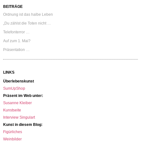
BEITRÄGE
Ordnung ist das halbe Leben
„Du zählst die Toten nicht …
Telefonterror …
Auf zum 1. Mai?
Präsentation …
LINKS
Überlebenskunst
SumUpShop
Präsent im Web unter:
Susanne Kleiber
Kunstseite
Interview Singulart
Kunst in diesem Blog:
Figürliches
Weinbilder