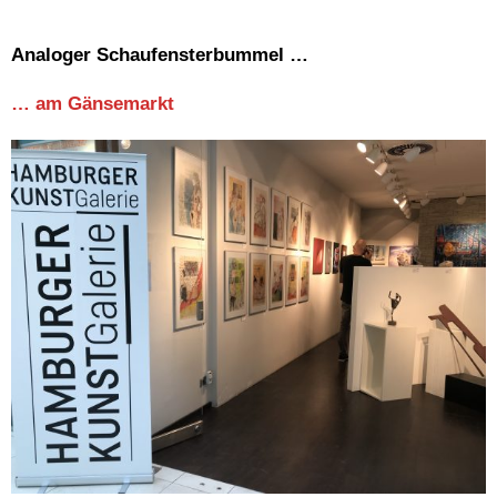
Analoger Schaufensterbummel …
… am Gänsemarkt