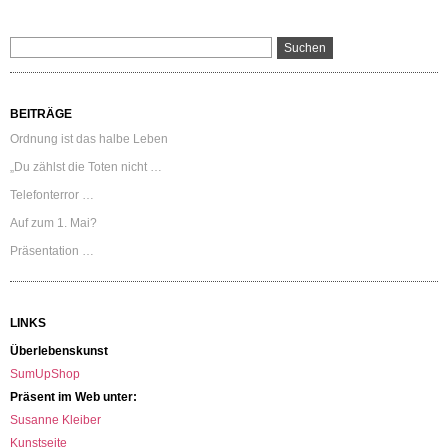
BEITRÄGE
Ordnung ist das halbe Leben
„Du zählst die Toten nicht …
Telefonterror …
Auf zum 1. Mai?
Präsentation …
LINKS
Überlebenskunst
SumUpShop
Präsent im Web unter:
Susanne Kleiber
Kunstseite