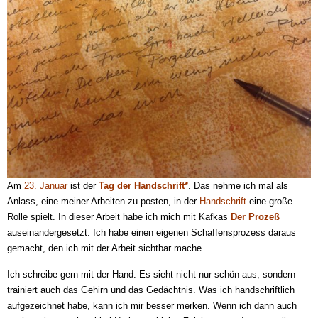
Am
23. Januar
ist der
Tag der Handschrift*
. Das nehme ich mal als
Anlass, eine meiner Arbeiten zu posten, in der
Handschrift
eine große
Rolle spielt. In dieser Arbeit habe ich mich mit Kafkas
Der Prozeß
auseinandergesetzt. Ich habe einen eigenen Schaffensprozess daraus
gemacht, den ich mit der Arbeit sichtbar mache.
Ich schreibe gern mit der Hand. Es sieht nicht nur schön aus, sondern
trainiert auch das Gehirn und das Gedächtnis. Was ich handschriftlich
aufgezeichnet habe, kann ich mir besser merken. Wenn ich dann auch