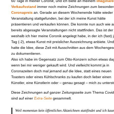
60 Tage in meiner
Coronik
, und ich biete an meinem
imaginäre
Verkaufsstand
immer noch meine Zeichnungen zum besonder
Coronapreis
an. Gerade an diesem Wochenende hätte wieder 
Veranstaltung stattgefunden, bei der ich meine Kunst hätte
präsentieren und verkaufen können. Die konnte nun auch wie 
bereits abgesagte Veranstaltungen nicht stattfinden. Das ist de
weshalb ich hier meine Coronik angelegt habe, in der ich (fast) 
Tag (-2), etwas Kunst mit preislicher Auszeichnung anbiete. Und
hatte die Idee, diese Zeit mit Ausschnitten aus dem Wochenge
zu dokumentieren.
Also ich habe im Gegensatz zum Otto-Konzern schon etwas da
wenn bei mir weniger gekauft wird. Und vielleicht kommt ja in
Coronazeiten doch mal jemand auf die Idee, statt eines neuen
Toasters oder eines Kühlschranks zu kaufen doch lieber einen
Künstler, eine Künstlerin oder – genau gesagt – mich zu unterst
Diese Zeichnungen auf ganzer Zeitungsseite zum Thema
Covi
sind auf einer
Extra-Seite
gesammelt.
Weil momentan kein öffentliches Aktzeichnen stattfindet und ich kau