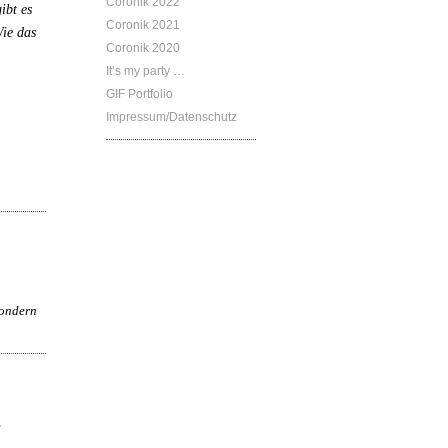
Coronik 2022
ibt es
Coronik 2021
W
ie das
Coronik 2020
It’s my party …
GIF Portfolio
Impressum/Datenschutz
sondern
,