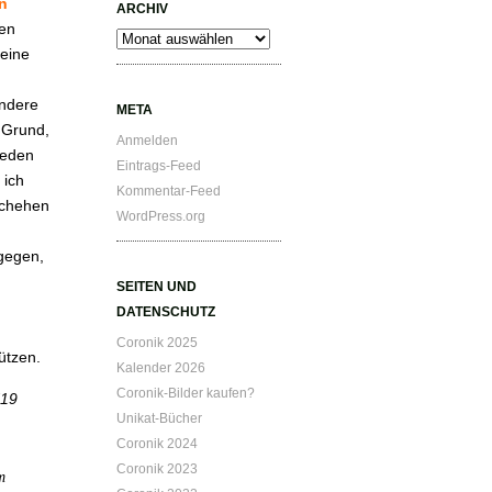
n
ARCHIV
en
Archiv
eine
andere
META
r Grund,
Anmelden
jeden
Eintrags-Feed
 ich
Kommentar-Feed
schehen
WordPress.org
gegen,
SEITEN UND
DATENSCHUTZ
Coronik 2025
ützen.
Kalender 2026
Coronik-Bilder kaufen?
d19
Unikat-Bücher
Coronik 2024
Coronik 2023
m