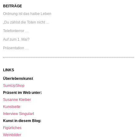
BEITRÄGE
Ordnung ist das halbe Leben
„Du zählst die Toten nicht …
Telefonterror …
Auf zum 1. Mai?
Präsentation …
LINKS
Überlebenskunst
SumUpShop
Präsent im Web unter:
Susanne Kleiber
Kunstseite
Interview Singulart
Kunst in diesem Blog:
Figürliches
Weinbilder