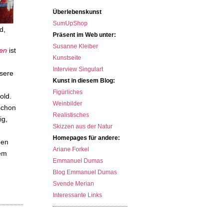
Überlebenskunst
SumUpShop
d,
Präsent im Web unter:
Susanne Kleiber
uen
ist
Kunstseite
Interview Singulart
nsere
Kunst in diesem Blog:
Figürliches
old.
Weinbilder
schon
Realistisches
ig,
Skizzen aus der Natur
Homepages für andere:
den
Ariane Forkel
nem
Emmanuel Dumas
Blog Emmanuel Dumas
Svende Merian
Interessante Links