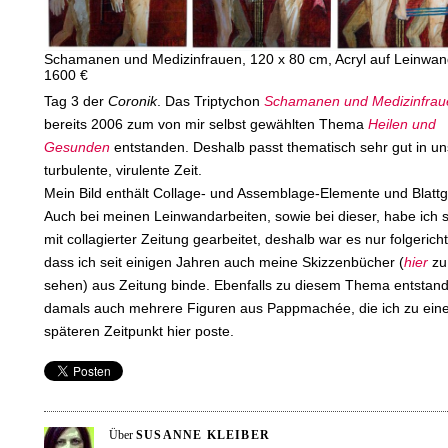
Schamanen und Medizinfrauen, 120 x 80 cm, Acryl auf Leinwan
1600 €
Tag 3 der
Coronik
. Das Triptychon
Schamanen
und
Medizinfra
bereits 2006 zum von mir selbst gewählten Thema
Heilen und
Gesunden
entstanden. Deshalb passt thematisch sehr gut in u
turbulente, virulente Zeit.
Mein Bild enthält Collage- und Assemblage-Elemente und Blattg
Auch bei meinen Leinwandarbeiten, sowie bei dieser, habe ich 
mit collagierter Zeitung gearbeitet, deshalb war es nur folgericht
dass ich seit einigen Jahren auch meine Skizzenbücher (
hier
zu
sehen) aus Zeitung binde. Ebenfalls zu diesem Thema entstan
damals auch mehrere Figuren aus Pappmachée, die ich zu ei
späteren Zeitpunkt hier poste.
Über
SUSANNE KLEIBER