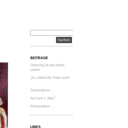
BEITRÄGE
Ordnung ist das halbe
Leben
„Du zählst die Toten nicht
…
Telefonterror …
Auf zum 1. Mai?
Präsentation …
LINKS