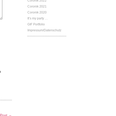
Coronik 2022
Coronik 2021
Coronik 2020
It’s my party …
GIF Portfolio
Impressum/Datenschutz
n
 Post →