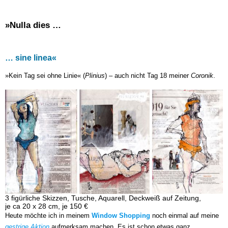
»Nulla dies …
… sine linea«
»Kein Tag sei ohne Linie« (
Plinius
) – auch nicht Tag 18 meiner
Coronik
.
3 figürliche Skizzen, Tusche, Aquarell, Deckweiß auf Zeitung,
je ca 20 x 28 cm, je 150 €
Heute möchte ich in meinem
Window Shopping
noch einmal auf meine
gestrige Aktion
aufmerksam machen. Es ist schon etwas ganz