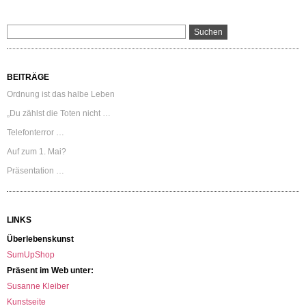
BEITRÄGE
Ordnung ist das halbe Leben
„Du zählst die Toten nicht …
Telefonterror …
Auf zum 1. Mai?
Präsentation …
LINKS
Überlebenskunst
SumUpShop
Präsent im Web unter:
Susanne Kleiber
Kunstseite